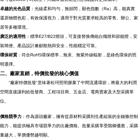
卓越的光色品質
：光線柔和均勻，無頻閃，顯色指數（Ra）高，能真實
還原物體色彩，有效保護視力，適用于對光質要求較高的零售、辦公、家
居等多種環境。
廣泛的適用性
：標準E27/B22燈頭，可直接替換傳統白熾燈和節能燈，安
裝簡便。產品設計兼顧散熱與安全，性能穩定可靠。
環保材質
：符合RoHS環保標準，無汞、無紫外線輻射，是綠色環保的照
明選擇。
二、廠家直銷，特價批發的核心價值
“廠家特價批發”意味著松珂照明摒棄了中間流通環節，將最大的利潤
空間直接讓利給批發商、工程項目商、五金店、電商賣家及大型采購單
位。
價格競爭力
：作為源頭廠家，擁有從原材料采購到生產組裝的全鏈條控制
能力，能提供極具市場競爭力的出廠價格。批量采購享受階梯優惠，采購
量越大，單價優勢越明顯。