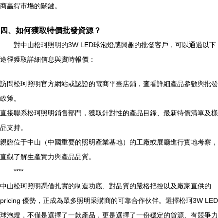
商贏得市場的關鍵。
四、如何獲取特價批發資源？
對中山松珂照明的3W LED球泡燈感興趣的批發客戶，可以通過以下
途徑獲取詳細信息與實時報價：
訪問松珂照明官方網站或認證的電商平臺店鋪，查看詳細產品參數與批發
政策。
直接聯系松珂照明銷售部門，獲取針對性的產品目錄、最新特價清單及樣
品支持。
親臨位于中山（中國重要的照明產業基地）的工廠或展廳進行實地考察，
直觀了解生產實力與產品品質。
****
中山松珂照明憑借扎實的制造功底、對品質的嚴格把控以及廠家直供的
pricing 優勢，正成為眾多照明采購商的可靠合作伙伴。選擇松珂3W LED
球泡燈，不僅是選擇了一款產品，更是選擇了一份穩定的貨源、有競爭力