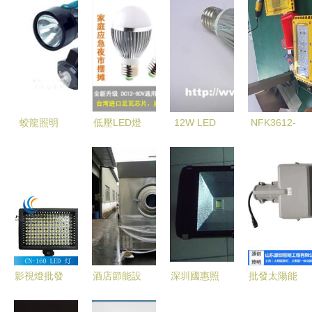
蛟龍照明
低壓LED燈
12W LED
NFK3612-
成都照明設
泡 從電動
球泡燈價格
150W模組
備領域的專
車照明到夜
行情與批發
LED防爆泛
業批發商與
市地攤的全
指南 一站
光燈 工業
中小企業可
能節能選擇
式照明設備
照明的高效
靠伙伴
采購平臺
安全解決方
案
影視燈批發
酒店節能設
深圳國惠照
批發太陽能
指南 專業
備全方位采
明 以140W
路燈價格探