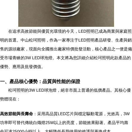
在追求高效節能與優質光環境的今天，LED照明已成為商業與家庭照
明的首選。中山松珂照明，作為一家專注于LED照明產品研發、生產與銷
售的源頭廠家，現面向全國推出廠家特價批發活動，核心產品之一便是備
受市場青睞的3W LED球泡燈。本文將為您詳細介紹松珂照明此款產品的
優勢、應用及批發價值。
一、產品核心優勢：品質與性能的保證
松珂照明的3W LED球泡燈，絕非市面上普通的低價產品。其核心優
勢體現在：
高效節能與長壽命
：采用高品質LED芯片與穩定驅動電源，光效高，3W
功率即可替代傳統白熾燈25W以上的亮度，節能效果顯著。產品平均壽
命可達25000小時以上，大幅降低長期使用的維護與更換成本。