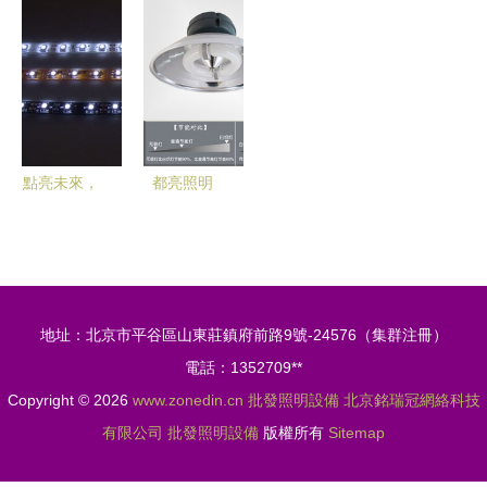
照明設備的
購指南 從
大功率投光
析及徐州地
數碼與電腦
批發渠道到
燈領航LED
區采購指南
選購平臺
價格解析
批發市場
——以山東
源創照明工
程為例
點亮未來，
都亮照明
智造光明
專業批發供
——探訪岳
應價格實
陽歐博爾光
惠、質量可
電科技
靠的天棚燈
地址：北京市平谷區山東莊鎮府前路9號-24576（集群注冊）
電話：1352709**
Copyright © 2026
www.zonedin.cn
批發照明設備
北京銘瑞冠網絡科技
有限公司
批發照明設備
版權所有
Sitemap