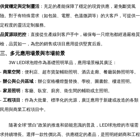
供貨穩定與定制靈活
：充足的產能保障了穩定的現貨供應，避免斷貨風
險。對于有特殊需求（如包裝、電壓、色溫微調等）的大客戶，可提供一
定程度的靈活定制服務。
品質源頭把控
：直接從生產線到客戶手中，確保每一只燈泡都經過嚴格質
檢，品質如一，為您的銷售或項目應用提供堅實后盾。
三、多元應用場景與市場前景
3W LED球泡燈作為基礎照明單品，應用場景極其廣泛：
-
商業空間
：便利店、超市貨架輔助照明、酒店走廊、餐廳裝飾照明等。
-
辦公與公共區域
：辦公室格柵燈盤替換、學校、圖書館、樓道照明。
-
家居照明
：客廳、臥室、廚房、衛生間的輔助或主照明。
-
工程項目
：作為大批量、標準化的光源，廣泛應用于新建或改造的各類
民用與商業工程項目中。
隨著全球“禁白”政策的推進和節能意識的普及，LED球泡燈的市場需
求持續增長。選擇一款性價比高、供應穩定的產品，是照明經銷商和工程