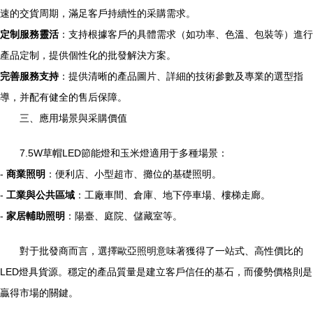
速的交貨周期，滿足客戶持續性的采購需求。
定制服務靈活
：支持根據客戶的具體需求（如功率、色溫、包裝等）進行
產品定制，提供個性化的批發解決方案。
完善服務支持
：提供清晰的產品圖片、詳細的技術參數及專業的選型指
導，并配有健全的售后保障。
三、應用場景與采購價值
7.5W草帽LED節能燈和玉米燈適用于多種場景：
-
商業照明
：便利店、小型超市、攤位的基礎照明。
-
工業與公共區域
：工廠車間、倉庫、地下停車場、樓梯走廊。
-
家居輔助照明
：陽臺、庭院、儲藏室等。
對于批發商而言，選擇歐亞照明意味著獲得了一站式、高性價比的
LED燈具貨源。穩定的產品質量是建立客戶信任的基石，而優勢價格則是
贏得市場的關鍵。