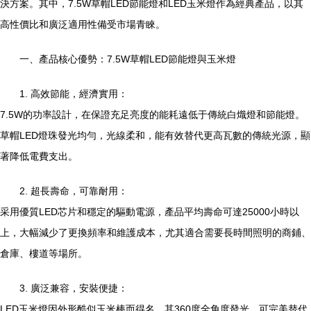
決方案。其中，7.5W草帽LED節能燈和LED玉米燈作為經典產品，以其
高性價比和廣泛適用性備受市場青睞。
一、產品核心優勢：7.5W草帽LED節能燈與玉米燈
1. 高效節能，經濟實用：
7.5W的功率設計，在保證充足亮度的能耗遠低于傳統白熾燈和節能燈。
草帽LED燈珠發光均勻，光線柔和，能有效替代更高瓦數的傳統光源，顯
著降低電費支出。
2. 超長壽命，可靠耐用：
采用優質LED芯片和穩定的驅動電源，產品平均壽命可達25000小時以
上，大幅減少了更換頻率和維護成本，尤其適合需要長時間照明的商鋪、
倉庫、樓道等場所。
3. 廣泛兼容，安裝便捷：
LED玉米燈因外形酷似玉米棒而得名，其360度全角度發光，可完美替代