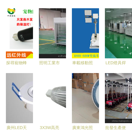
探尋寵物蜂
照明工業市
車載移動照
LED燈具焊
產業 從價
場概覽 廠
明設備 采
接設備采購
格、采購到
家、批發與
購指南、批
指南 價
供應商的全
價格策略解
發價格與優
格、批發與
面解析
析
質廠家推薦
廠家解析
廣州LED天
3X3W高亮
廣東鴻光照
批發生產便