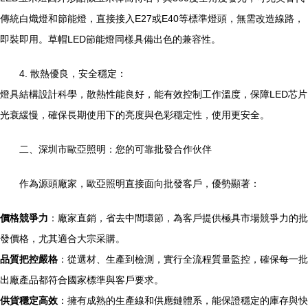
傳統白熾燈和節能燈，直接接入E27或E40等標準燈頭，無需改造線路，
即裝即用。草帽LED節能燈同樣具備出色的兼容性。
4. 散熱優良，安全穩定：
燈具結構設計科學，散熱性能良好，能有效控制工作溫度，保障LED芯片
光衰緩慢，確保長期使用下的亮度與色彩穩定性，使用更安全。
二、深圳市歐亞照明：您的可靠批發合作伙伴
作為源頭廠家，歐亞照明直接面向批發客戶，優勢顯著：
價格競爭力
：廠家直銷，省去中間環節，為客戶提供極具市場競爭力的批
發價格，尤其適合大宗采購。
品質把控嚴格
：從選材、生產到檢測，實行全流程質量監控，確保每一批
出廠產品都符合國家標準與客戶要求。
供貨穩定高效
：擁有成熟的生產線和供應鏈體系，能保證穩定的庫存與快