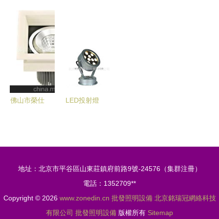
花燈批發指
節能射燈
明南寧運營
攜式移動升
南 如何找
廠家直銷，
中心工程塔
降照明燈與
到優質平價
品質保證的
吊燈系列
全方位三角
的燈具廠家
照明解決方
專業批發，
架升降照明
案
點亮建筑之
圖片大全
光
濟寧慶安工
礦設備專業
佛山市榮仕
LED投射燈
照明設備供
照明科技
批發指南
應
專業批發照
類型解析與
明設備的優
促銷選購策
選企業
略
地址：北京市平谷區山東莊鎮府前路9號-24576（集群注冊）
電話：1352709**
Copyright © 2026
www.zonedin.cn
批發照明設備
北京銘瑞冠網絡科技
有限公司
批發照明設備
版權所有
Sitemap